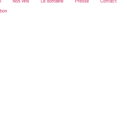
l
Nos vins
Le domaine
Presse
Contact
tion